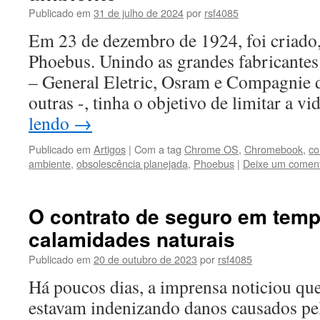
Publicado em
31 de julho de 2024
por
rsf4085
Em 23 de dezembro de 1924, foi criado, 
Phoebus. Unindo as grandes fabricantes
– General Eletric, Osram e Compagnie 
outras -, tinha o objetivo de limitar a v
lendo
→
Publicado em
Artigos
|
Com a tag
Chrome OS
,
Chromebook
,
co
ambiente
,
obsolescência planejada
,
Phoebus
|
Deixe um coment
O contrato de seguro em tem
calamidades naturais
Publicado em
20 de outubro de 2023
por
rsf4085
Há poucos dias, a imprensa noticiou qu
estavam indenizando danos causados pe