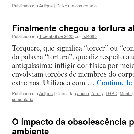
Publicado em
Artigos
|
Deixe um comentário
Finalmente chegou a tortura a
Publicado em
1 de abril de 2025
por
rsf4085
Torquere, que significa “torcer” ou “con
da palavra “tortura”, que diz respeito a 
antiquíssima: infligir dor física por me
envolviam torções de membros do corp
extremas. Utilizada com …
Continue l
Publicado em
Artigos
|
Com a tag
abuso
,
Améry
,
LGPD
,
Montai
comentário
O impacto da obsolescência p
ambiente