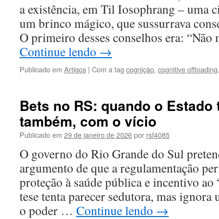
a existência, em Til Iosophrang – uma c
um brinco mágico, que sussurrava conse
O primeiro desses conselhos era: “Nã
Continue lendo
→
Publicado em
Artigos
|
Com a tag
cognição
,
cognitive offloading
Bets no RS: quando o Estado te
também, com o vício
Publicado em
29 de janeiro de 2026
por
rsf4085
O governo do Rio Grande do Sul pretend
argumento de que a regulamentação perm
proteção à saúde pública e incentivo ao
tese tenta parecer sedutora, mas ignora 
o poder …
Continue lendo
→