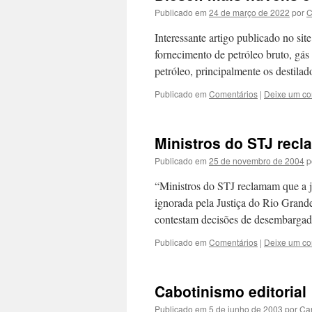
Publicado em
24 de março de 2022
por
C
Interessante artigo publicado no sit
fornecimento de petróleo bruto, gás
petróleo, principalmente os destila
Publicado em
Comentários
|
Deixe um co
Ministros do STJ recl
Publicado em
25 de novembro de 2004
p
“Ministros do STJ reclamam que a ju
ignorada pela Justiça do Rio Grand
contestam decisões de desembarga
Publicado em
Comentários
|
Deixe um co
Cabotinismo editorial
Publicado em
5 de junho de 2003
por
Car