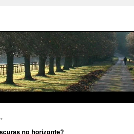
os
scuras no horizonte?