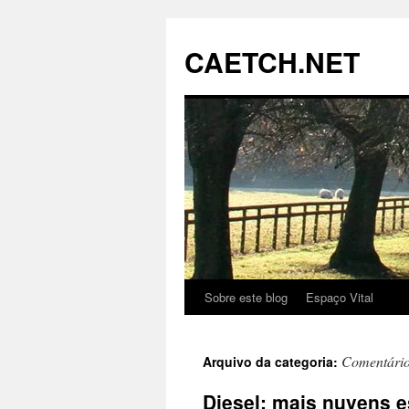
Pular
para
CAETCH.NET
o
conteúdo
Sobre este blog
Espaço Vital
Comentári
Arquivo da categoria:
Diesel: mais nuvens e