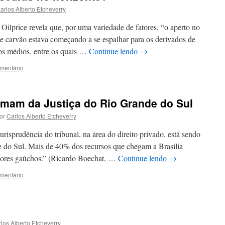
arlos Alberto Etcheverry
e Oilprice revela que, por uma variedade de fatores, “o aperto no
 e carvão estava começando a se espalhar para os derivados de
dos médios, entre os quais …
Continue lendo
→
mentário
amam da Justiça do Rio Grande do Sul
or
Carlos Alberto Etcheverry
risprudência do tribunal, na área do direito privado, está sendo
e do Sul. Mais de 40% dos recursos que chegam a Brasília
dores gaúchos.” (Ricardo Boechat, …
Continue lendo
→
mentário
los Alberto Etcheverry