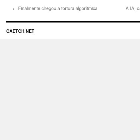
←
Finalmente chegou a tortura algorítmica
A IA, o
CAETCH.NET