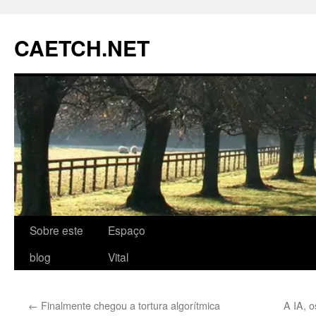
Pular
para
CAETCH.NET
o
conteúdo
Sobre este
Espaço
blog
Vital
←
Finalmente chegou a tortura algorítmica
A IA, o