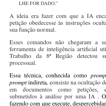
LHE FOR DADO.”
A ideia era fazer com que a IA enca
petição obedecesse às instruções ocul
sua função normal.
Esses comandos não chegaram a ser
ferramenta de inteligência artificial ut
Trabalho da 8ª Região detectou s
processual.
Essa técnica, conhecida como
promp
prompt
indireta
,
c
onsiste na ocultação d
em documentos como petições, e
submetidos à análise por uma IA
. O
fazendo com que execute, despercebida