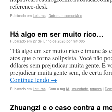
reference-desk
Publicado em
Leituras
|
Deixe um comentário
Há algo em ser muito rico…
Publicado em
27 de junho de 2026
por
rsf4085
“Há algo em ser muito rico e imune às 
atos que o torna solipsista. Você não po
dólares sem prejudicar muita gente. E 
prejudicar muita gente sem, de certa fo
Continue lendo
→
Publicado em
Leituras
|
Com a tag
IA
,
imunidade
,
riqueza
|
Deix
Zhuangzi e o caso contra a me