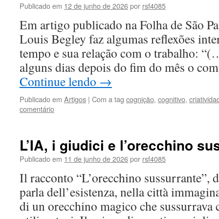
Publicado em
12 de junho de 2026
por
rsf4085
Em artigo publicado na Folha de São Pa
Louis Begley faz algumas reflexões inte
tempo e sua relação com o trabalho: “(
alguns dias depois do fim do mês o c
Continue lendo
→
Publicado em
Artigos
|
Com a tag
cognição
,
cognitivo
,
criativida
comentário
L’IA, i giudici e l’orecchino su
Publicado em
11 de junho de 2026
por
rsf4085
Il racconto “L’orecchino sussurrante”, d
parla dell’esistenza, nella città immagin
di un orecchino magico che sussurrava c