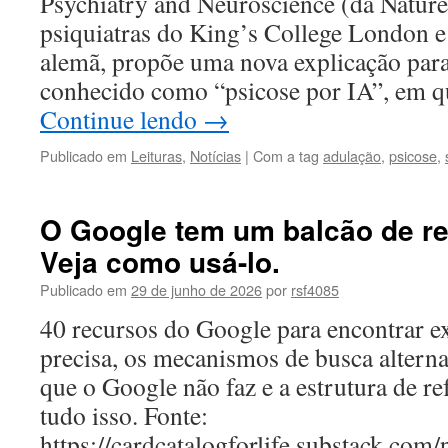
Psychiatry and Neuroscience (da Nature
psiquiatras do King’s College London e
alemã, propõe uma nova explicação par
conhecido como “psicose por IA”, em q
Continue lendo
→
Publicado em
Leituras
,
Notícias
|
Com a tag
adulação
,
psicose
,
O Google tem um balcão de re
Veja como usá-lo.
Publicado em
29 de junho de 2026
por
rsf4085
40 recursos do Google para encontrar e
precisa, os mecanismos de busca alterna
que o Google não faz e a estrutura de re
tudo isso. Fonte:
https://cardcatalogforlife.substack.com/