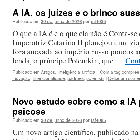
A IA, os juízes e o brinco suss
Publicado em
30 de junho de 2026
por
rsf4085
O que a IA é e o que ela não é Conta-se
Imperatriz Catarina II planejou uma vi
fora anexada ao império russo poucos a
lenda, o príncipe Potemkin, que …
Cont
Publicado em
Artigos
,
Inteligência artificial
|
Com a tag
compree
inovação
,
intencionalidade
,
padrões
,
potemkin
|
Deixe um comen
Novo estudo sobre como a IA
psicose
Publicado em
30 de junho de 2026
por
rsf4085
Um novo artigo científico, publicado na 