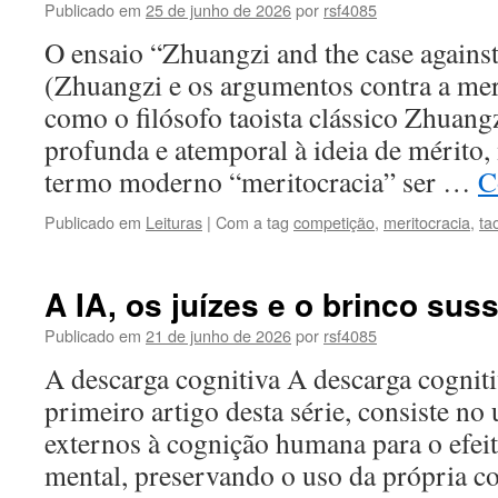
Publicado em
25 de junho de 2026
por
rsf4085
O ensaio “Zhuangzi and the case agains
(Zhuangzi e os argumentos contra a mer
como o filósofo taoista clássico Zhuangz
profunda e atemporal à ideia de mérito,
termo moderno “meritocracia” ser …
C
Publicado em
Leituras
|
Com a tag
competição
,
meritocracia
,
ta
A IA, os juízes e o brinco suss
Publicado em
21 de junho de 2026
por
rsf4085
A descarga cognitiva A descarga cogniti
primeiro artigo desta série, consiste no
externos à cognição humana para o efeit
mental, preservando o uso da própria co