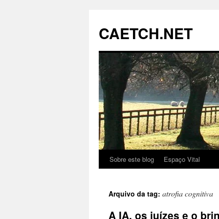
Pular
para
CAETCH.NET
o
conteúdo
Sobre este blog
Espaço Vital
atrofia cognitiva
Arquivo da tag:
A IA, os juízes e o br