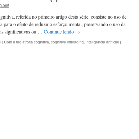
sf4085
itiva, referida no primeiro artigo desta série, consiste no uso de
 para o efeito de reduzir o esforço mental, preservando o uso da
is significativas ou …
Continue lendo
→
l
|
Com a tag
atrofia cognitiva
,
cognitive offloading
,
inteligência artificial
|