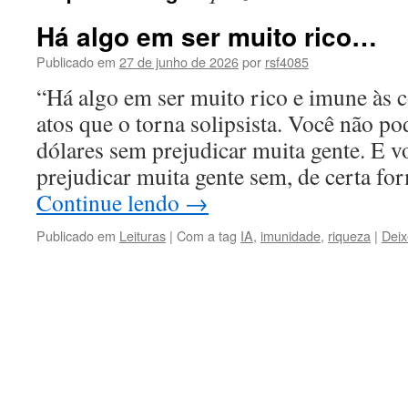
Há algo em ser muito rico…
Publicado em
27 de junho de 2026
por
rsf4085
“Há algo em ser muito rico e imune às 
atos que o torna solipsista. Você não po
dólares sem prejudicar muita gente. E 
prejudicar muita gente sem, de certa fo
Continue lendo
→
Publicado em
Leituras
|
Com a tag
IA
,
imunidade
,
riqueza
|
Deix