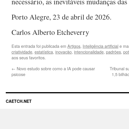
necessário, as inevitáveis mudanças das
Porto Alegre, 23 de abril de 2026.
Carlos Alberto Etcheverry
Esta entrada foi publicada em
Artigos
,
Inteligência artificial
e ma
criatividade
,
estatística
,
inovação
,
intencionalidade
,
padrões
,
po
aos seus favoritos.
←
Novo estudo sobre como a IA pode causar
Tribunal 
psicose
1,5 bilhã
CAETCH.NET