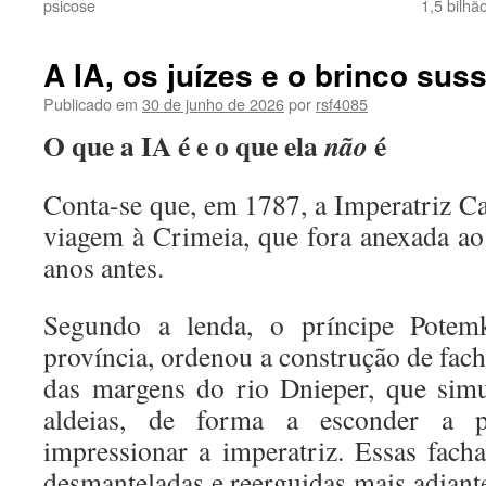
psicose
1,5 bilhã
A IA, os juízes e o brinco suss
Publicado em
30 de junho de 2026
por
rsf4085
O que a IA é e o que ela
é
não
Conta-se que, em 1787, a Imperatriz Ca
viagem à Crimeia, que fora anexada a
anos antes.
Segundo a lenda, o príncipe Potem
província, ordenou a construção de fac
das margens do rio Dnieper, que simu
aldeias, de forma a esconder a 
impressionar a imperatriz. Essas fac
desmanteladas e reerguidas mais adiante