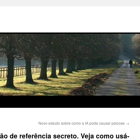
Novo estudo sobre como a IA pode causar psicose
→
o de referência secreto. Veja como usá-