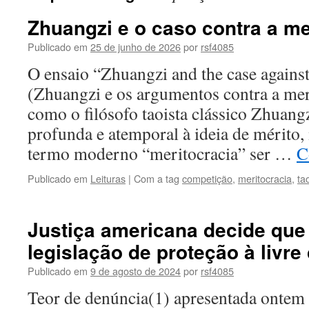
Zhuangzi e o caso contra a me
Publicado em
25 de junho de 2026
por
rsf4085
O ensaio “Zhuangzi and the case agains
(Zhuangzi e os argumentos contra a mer
como o filósofo taoista clássico Zhuangz
profunda e atemporal à ideia de mérito,
termo moderno “meritocracia” ser …
C
Publicado em
Leituras
|
Com a tag
competição
,
meritocracia
,
ta
Justiça americana decide que
legislação de proteção à livre
Publicado em
9 de agosto de 2024
por
rsf4085
Teor de denúncia(1) apresentada ontem