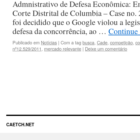
Admnistrativo de Defesa Econômica: Em
Corte Distrital de Columbia – Case no.
foi decidido que o Google violou a legi
defesa da concorrência, ao …
Continue
Publicado em
Notícias
|
Com a tag
busca
,
Cade
,
competição
,
co
nº12.529/2011
,
mercado relevante
|
Deixe um comentário
CAETCH.NET