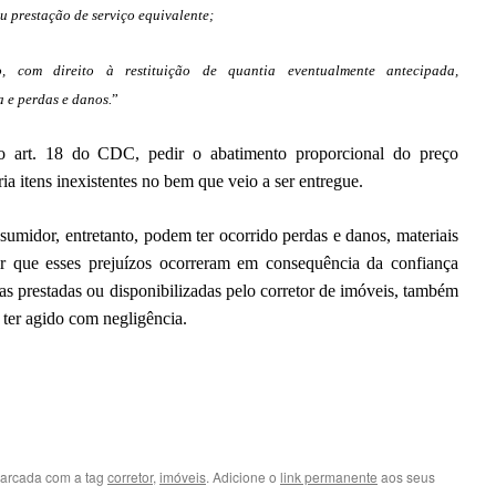
u prestação de serviço equivalente;
o, com direito à restituição de quantia eventualmente antecipada,
 e perdas e danos.
”
 art. 18 do CDC, pedir o abatimento proporcional do preço
ia itens inexistentes no bem que veio a ser entregue.
sumidor, entretanto, podem ter ocorrido perdas e danos, materiais
ir que esses prejuízos ocorreram em consequência da confiança
as prestadas ou disponibilizadas pelo corretor de imóveis, também
 ter agido com negligência.
arcada com a tag
corretor
,
imóveis
. Adicione o
link permanente
aos seus