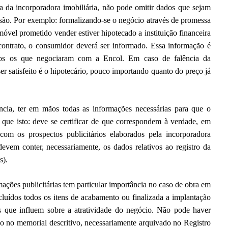
a da incorporadora imobiliária, não pode omitir dados que sejam
isão. Por exemplo: formalizando-se o negócio através de promessa
óvel prometido vender estiver hipotecado a instituição financeira
contrato, o consumidor deverá ser informado. Essa informação é
dos os que negociaram com a Encol. Em caso de falência da
er satisfeito é o hipotecário, pouco importando quanto do preço já
ncia, ter em mãos todas as informações necessárias para que o
 que isto: deve se certificar de que correspondem à verdade, em
com os prospectos publicitários elaborados pela incorporadora
devem conter, necessariamente, os dados relativos ao registro da
s).
mações publicitárias tem particular importância no caso de obra em
uídos todos os itens de acabamento ou finalizada a implantação
s que influem sobre a atratividade do negócio. Não pode haver
ido no memorial descritivo, necessariamente arquivado no Registro