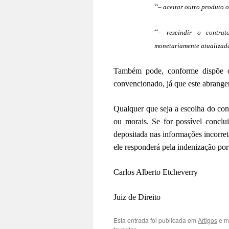
“
– aceitar outro produto o
“
– rescindir o contrat
monetariamente atualizada
Também pode, conforme dispõe o
convencionado, já que este abranger
Qualquer que seja a escolha do con
ou morais. Se for possível conclu
depositada nas informações incorret
ele responderá pela indenização por
Carlos Alberto Etcheverry
Juiz de Direito
Esta entrada foi publicada em
Artigos
e m