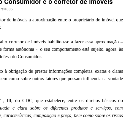
o Consumidor e o corretor de imóveis
rsf4085
etor de imóveis a aproximação entre o proprietário do imóvel que
.
l o corretor de imóveis habilitou-se a fazer essa aproximação –
e forma autônoma -, o seu comportamento está sujeito, agora, às
 Defesa do Consumidor.
to à obrigação de prestar informações completas, exatas e claras
 bem como sobre outros fatores que possam influenciar a vontade
º , III, do CDC, que estabelece, entre os direitos básicos do
uada e clara sobre os diferentes produtos e serviços, com
e, características, composição e preço, bem como sobre os riscos