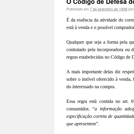
O Código de Defesa d
Publicado em
7 de setembro de 1998
por
É da essência da atividade do corr
está à venda e o possível comprador
Qualquer que seja a forma pela qua
contratado pela incorporadora ou d
regras estabelecidas no Código de
A mais importante delas diz respei
sobre o imóvel oferecido à venda,
do interessado na compra.
Essa regra está contida no art. 6
consumidor, “
a informação adeq
especificação correta de quantidad
que apresentem
”.