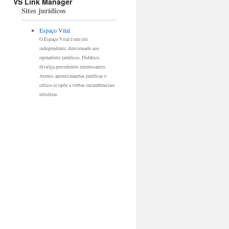
VS Link Manager
Sites jurídicos
Espaço Vital
O Espaço Vital é um site
independente, direcionado aos
operadores jurídicos. Didático,
divulga precedentes interessantes.
Atento, aponta mazelas jurídicas e
crítico se opõe a verbas sucumbenciais
irrisórias.