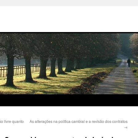
ão livre quanto
As alterações na política cambial e a revisão dos contratos
→