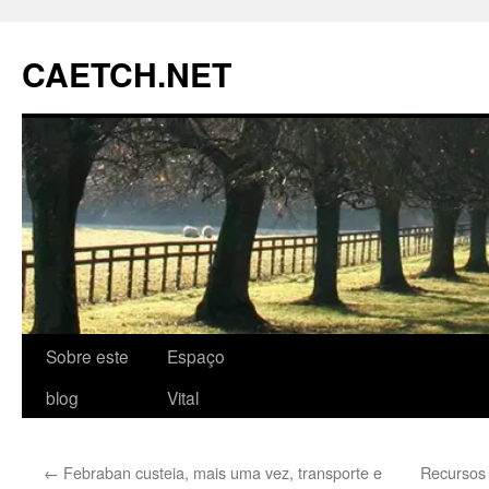
Pular
para
CAETCH.NET
o
conteúdo
Sobre este
Espaço
blog
Vital
←
Febraban custeia, mais uma vez, transporte e
Recursos r