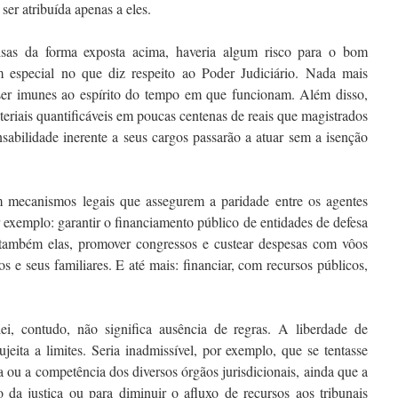
ser atribuída apenas a eles.
oisas da forma exposta acima, haveria algum risco para o bom
m especial no que diz respeito ao Poder Judiciário. Nada mais
 ser imunes ao espírito do tempo em que funcionam. Além disso,
teriais quantificáveis em poucas centenas de reais que magistrados
nsabilidade inerente a seus cargos passarão a atuar sem a isenção
m mecanismos legais que assegurem a paridade entre os agentes
exemplo: garantir o financiamento público de entidades de defesa
também elas, promover congressos e custear despesas com vôos
 e seus familiares. E até mais: financiar, com recursos públicos,
 lei, contudo, não significa ausência de regras. A liberdade de
jeita a limites. Seria inadmissível, por exemplo, que se tentasse
ia ou a competência dos diversos órgãos jurisdicionais, ainda que a
ão da justiça ou para diminuir o afluxo de recursos aos tribunais