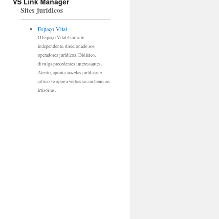
VS Link Manager
Sites jurídicos
Espaço Vital
O Espaço Vital é um site
independente, direcionado aos
operadores jurídicos. Didático,
divulga precedentes interessantes.
Atento, aponta mazelas jurídicas e
crítico se opõe a verbas sucumbenciais
irrisórias.