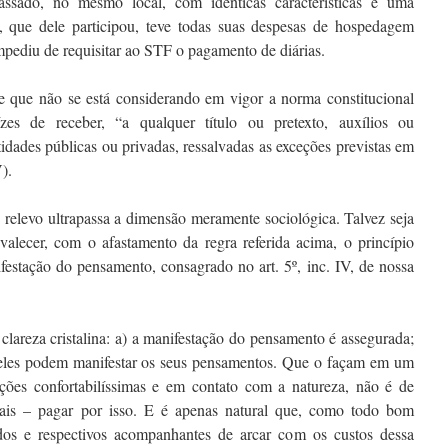
assado, no mesmo local, com idênticas características e uma
m, que dele participou, teve todas suas despesas de hospedagem
mpediu de requisitar ao STF o pagamento de diárias.
te que não se está considerando em vigor a norma constitucional
zes de receber, “a qualquer título ou pretexto, auxílios ou
tidades públicas ou privadas, ressalvadas as exceções previstas em
V).
o relevo ultrapassa a dimensão meramente sociológica. Talvez seja
valecer, com o afastamento da regra referida acima, o princípio
ifestação do pensamento, consagrado no art. 5º, inc. IV, de nossa
clareza cristalina: a) a manifestação do pensamento é assegurada;
 eles podem manifestar os seus pensamentos. Que o façam em um
ões confortabilíssimas e em contato com a natureza, não é de
ais – pagar por isso. E é apenas natural que, como todo bom
ados e respectivos acompanhantes de arcar com os custos dessa