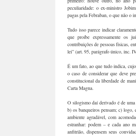
primeiro: houve outro, no ano p
peculiaridade: o ex-ministro Jobi
pagas pela Febraban, o que não o i
Tudo isso parece indicar claramen
que proíbe expressamente os juí
contribuições de pessoas físicas, en
lei” (art. 95, parágrafo único, inc. I
É um fato, ao que tudo indica, cuj
o caso de considerar que deve pre
constitucional da liberdade de man
Carta Magna.
O silogismo daí derivado é de uma 
b) os banqueiros pensam; c) logo,
ambiente agradável, com acomodaç
estranhar: podem – e cada ano m
anfitrião, dispensem seus convid