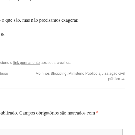
ão o que são, mas não precisamos exagerar.
06.
icione o
link permanente
aos seus favoritos.
abuso
Moinhos Shopping: Ministério Público ajuiza ação civil
pública
→
*
publicado.
Campos obrigatórios são marcados com