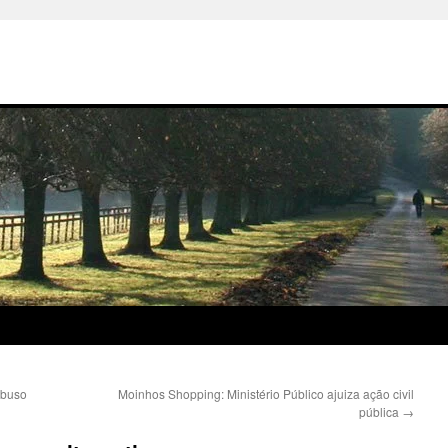
abuso
Moinhos Shopping: Ministério Público ajuiza ação civil
pública
→