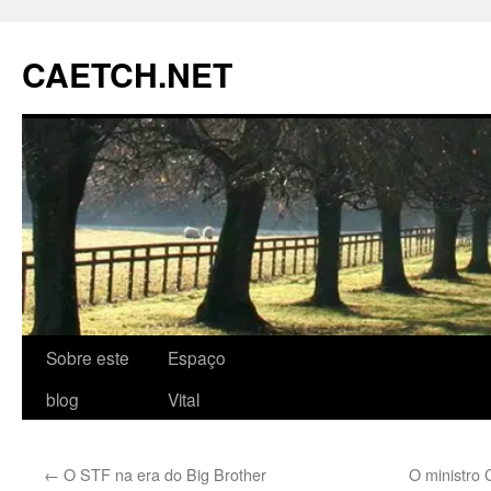
Pular
para
CAETCH.NET
o
conteúdo
Sobre este
Espaço
blog
Vital
←
O STF na era do Big Brother
O ministro 