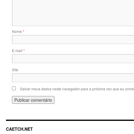
Nome
*
E-mail
*
Site
Salvar meus dados neste navegador para a próxima vez que eu comen
CAETCH.NET